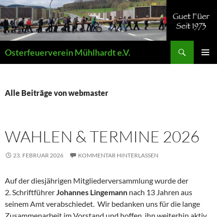
Zum
Inhalt
springen
Suchen
Osterfeuerverein Mühlhardt e.V.
PRIMÄR
MENÜ
Alle Beiträge von webmaster
WAHLEN & TERMINE 2026
23. FEBRUAR 2026
KOMMENTAR HINTERLASSEN
Auf der diesjährigen Mitgliederversammlung wurde der
2. Schriftführer
Johannes Lingemann
nach 13 Jahren aus
seinem Amt verabschiedet. Wir bedanken uns für die lange
Zusammenarbeit im Vorstand und hoffen, ihn weiterhin aktiv