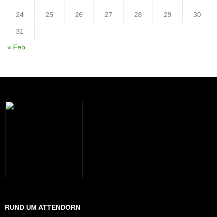
24
25
26
27
28
29
30
31
« Feb.
RUND UM ATTENDORN